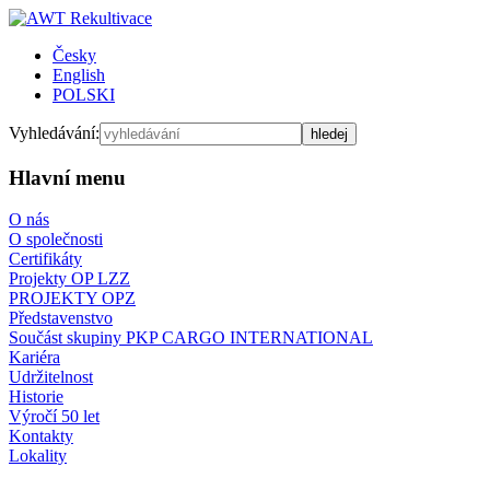
Česky
English
POLSKI
Vyhledávání:
Hlavní menu
O nás
O společnosti
Certifikáty
Projekty OP LZZ
PROJEKTY OPZ
Představenstvo
Součást skupiny PKP CARGO INTERNATIONAL
Kariéra
Udržitelnost
Historie
Výročí 50 let
Kontakty
Lokality