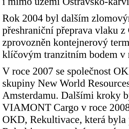
i mimo území Ostravsko-karvi
Rok 2004 byl dalším zlomovým
přeshraniční přeprava vlaku z 
zprovozněn kontejnerový termi
klíčovým tranzitním bodem v 
V roce 2007 se společnost OK
skupiny New World Resources 
Amsterdamu. Dalšími kroky by
VIAMONT Cargo v roce 2008 a 
OKD, Rekultivace, která byl