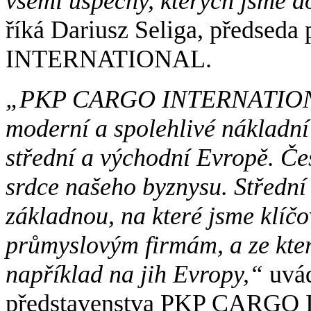
všemi úspěchy, kterých jsme do
říká Dariusz Seliga, předse
INTERNATIONAL.
„PKP CARGO INTERNATIONAL 
moderní a spolehlivé nákladní 
střední a východní Evropě. Če
srdce našeho byznysu. Střední
základnou, na které jsme klíč
průmyslovým firmám, a ze kte
například na jih Evropy,“
uvád
představenstva PKP CARG